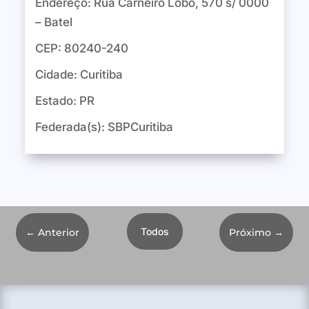
Endereço: Rua Carneiro Lobo, 570 s/ 0000
– Batel
CEP: 80240-240
Cidade: Curitiba
Estado: PR
Federada(s): SBPCuritiba
Todos
←
Anterior
Próximo
→