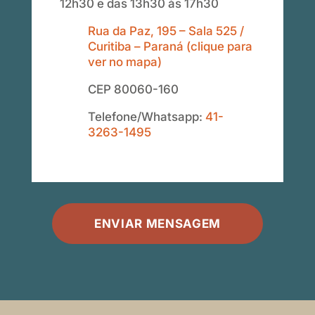
12h30 e das 13h30 às 17h30
Rua da Paz, 195 – Sala 525 /
Curitiba – Paraná (clique para
ver no mapa)
CEP 80060-160
Telefone/Whatsapp:
41-
3263-1495
ENVIAR MENSAGEM