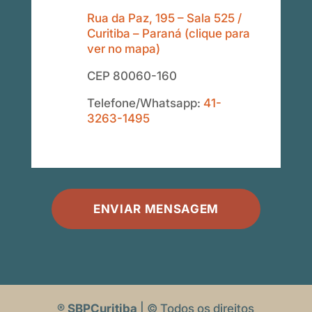
Rua da Paz, 195 – Sala 525 /
Curitiba – Paraná (clique para
ver no mapa)
CEP 80060-160
Telefone/Whatsapp:
41-
3263-1495
ENVIAR MENSAGEM
®
SBPCuritiba
| © Todos os direitos