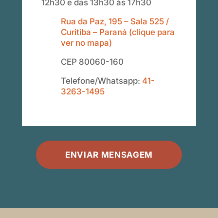
12h30 e das 13h30 às 17h30
Rua da Paz, 195 – Sala 525 /
Curitiba – Paraná (clique para
ver no mapa)
CEP 80060-160
Telefone/Whatsapp:
41-
3263-1495
ENVIAR MENSAGEM