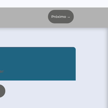
Próximo
→
ar