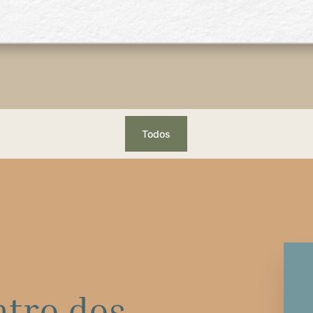
Todos
ntro dos