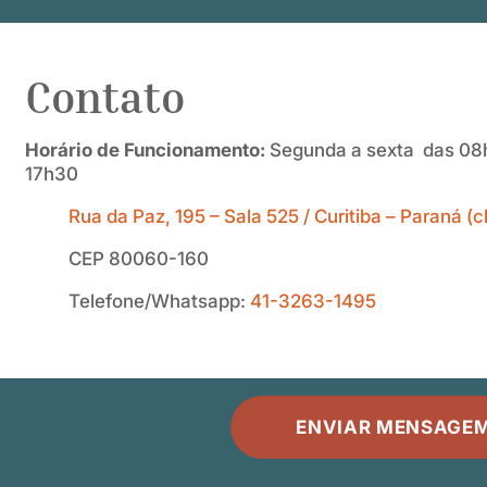
Contato
Horário de Funcionamento:
Segunda a sexta das 08h
17h30
Rua da Paz, 195 – Sala 525 / Curitiba – Paraná (
CEP 80060-160
Telefone/Whatsapp:
41-3263-1495
ENVIAR MENSAGE