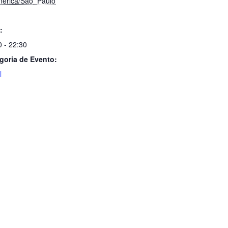
erica/Sao_Paulo
:
0 - 22:30
goria de Evento:
l