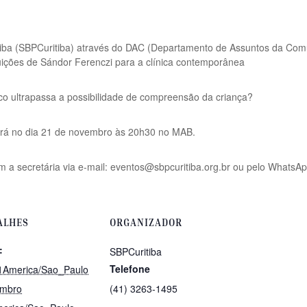
ritiba (SBPCuritiba) através do DAC (Departamento de Assuntos da C
buições de Sándor Ferenczi para a clínica contemporânea
co ultrapassa a possibilidade de compreensão da criança?
rá no dia 21 de novembro às 20h30 no MAB.
 a secretária via e-mail:
eventos@sbpcuritiba.org.br
ou pelo WhatsAp
ALHES
ORGANIZADOR
:
SBPCuritiba
Telefone
1America/Sao_Paulo
mbro
(41) 3263-1495